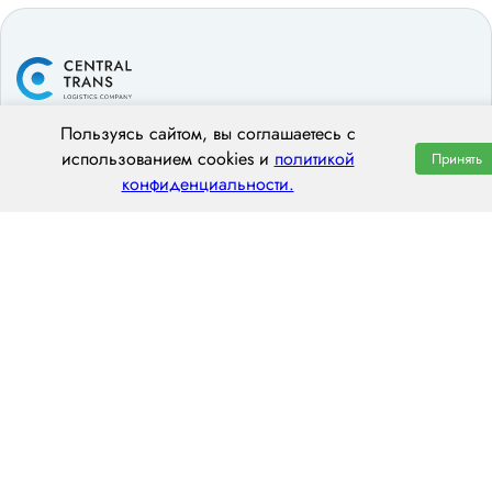
Пользуясь сайтом, вы соглашаетесь с
ООО «ЦЕНТРАЛ ТРАНС»
использованием cookies и
политикой
Принять
конфиденциальности.
308012, г. Белгород, ул. Костюкова, 13Б
пн–пт: 8:00–20:00
8 (800) 551 7490
hello@centraltrans.ru
Написать руководителю
О компании
Контакты