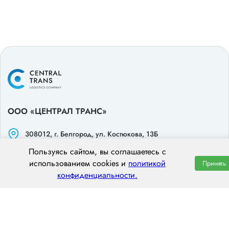
ООО «ЦЕНТРАЛ ТРАНС»
308012, г. Белгород, ул. Костюкова, 13Б
пн–пт: 8:00–20:00
Пользуясь сайтом, вы соглашаетесь с
8 (800) 551 7490
использованием cookies и
политикой
Принять
конфиденциальности.
hello@centraltrans.ru
Написать руководителю